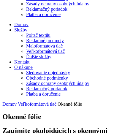
Zásady ochrany osobných údajov
Reklamačný poriadok
Platba a doručenie
Domov
Služby
Poltač textilu
Reklamné predmety
Maloformátová tlač
Veľkoformátová tlač
Ďalšie služby
Kontakt
O nákupe
Sledovanie objednávky
Obchodné podmienky
Zásady ochrany osobných údajov
Reklamačný poriadok
Platba a doručenie
Domov
Veľkoformátová tlač
Okenné fólie
Okenné fólie
Zaujmite okoloidúcich s okennými