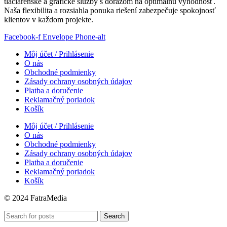
tlačiarenské a grafické služby s dôrazom na optimálnu výhodnosť.
Naša flexibilita a rozsiahla ponuka riešení zabezpečuje spokojnosť
klientov v každom projekte.
Facebook-f
Envelope
Phone-alt
Môj účet / Prihlásenie
O nás
Obchodné podmienky
Zásady ochrany osobných údajov
Platba a doručenie
Reklamačný poriadok
Košík
Môj účet / Prihlásenie
O nás
Obchodné podmienky
Zásady ochrany osobných údajov
Platba a doručenie
Reklamačný poriadok
Košík
© 2024 FatraMedia
Search