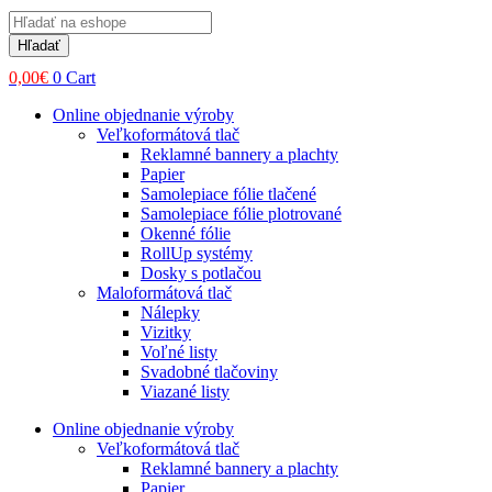
Products
search
Hľadať
0,00
€
0
Cart
Online objednanie výroby
Veľkoformátová tlač
Reklamné bannery a plachty
Papier
Samolepiace fólie tlačené
Samolepiace fólie plotrované
Okenné fólie
RollUp systémy
Dosky s potlačou
Maloformátová tlač
Nálepky
Vizitky
Voľné listy
Svadobné tlačoviny
Viazané listy
Online objednanie výroby
Veľkoformátová tlač
Reklamné bannery a plachty
Papier