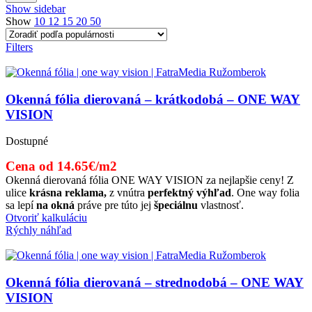
Show sidebar
Show
10
12
15
20
50
Filters
Okenná fólia dierovaná – krátkodobá – ONE WAY
VISION
Dostupné
Cena od 14.65€/m2
Okenná dierovaná fólia ONE WAY VISION za nejlapšie ceny! Z
ulice
krásna reklama,
z vnútra
perfektný výhľad
. One way folia
sa lepí
na okná
práve pre túto jej
špeciálnu
vlastnosť.
Otvoriť kalkuláciu
Rýchly náhľad
Okenná fólia dierovaná – strednodobá – ONE WAY
VISION