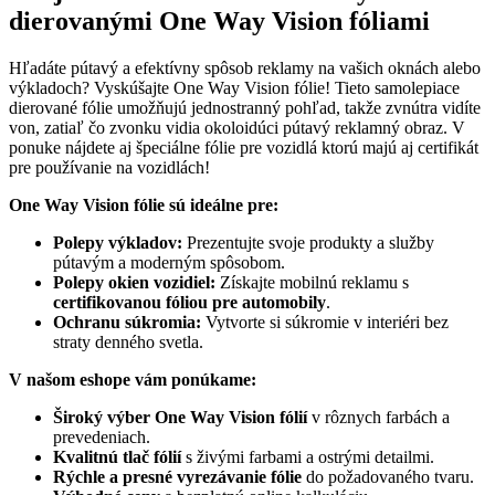
dierovanými One Way Vision fóliami
Hľadáte pútavý a efektívny spôsob reklamy na vašich oknách alebo
výkladoch? Vyskúšajte One Way Vision fólie! Tieto samolepiace
dierované fólie umožňujú jednostranný pohľad, takže zvnútra vidíte
von, zatiaľ čo zvonku vidia okoloidúci pútavý reklamný obraz. V
ponuke nájdete aj špeciálne fólie pre vozidlá ktorú majú aj certifikát
pre používanie na vozidlách!
One Way Vision fólie sú ideálne pre:
Polepy výkladov:
Prezentujte svoje produkty a služby
pútavým a moderným spôsobom.
Polepy okien vozidiel:
Získajte mobilnú reklamu s
certifikovanou fóliou pre automobily
.
Ochranu súkromia:
Vytvorte si súkromie v interiéri bez
straty denného svetla.
V našom eshope vám ponúkame:
Široký výber One Way Vision fólií
v rôznych farbách a
prevedeniach.
Kvalitnú tlač fólií
s živými farbami a ostrými detailmi.
Rýchle a presné vyrezávanie fólie
do požadovaného tvaru.