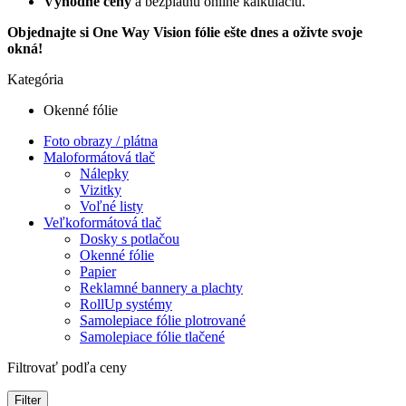
Výhodné ceny
a bezplatnú online kalkuláciu.
Objednajte si One Way Vision fólie ešte dnes a oživte svoje
okná!
Kategória
Okenné fólie
Foto obrazy / plátna
Maloformátová tlač
Nálepky
Vizitky
Voľné listy
Veľkoformátová tlač
Dosky s potlačou
Okenné fólie
Papier
Reklamné bannery a plachty
RollUp systémy
Samolepiace fólie plotrované
Samolepiace fólie tlačené
Filtrovať podľa ceny
Filter