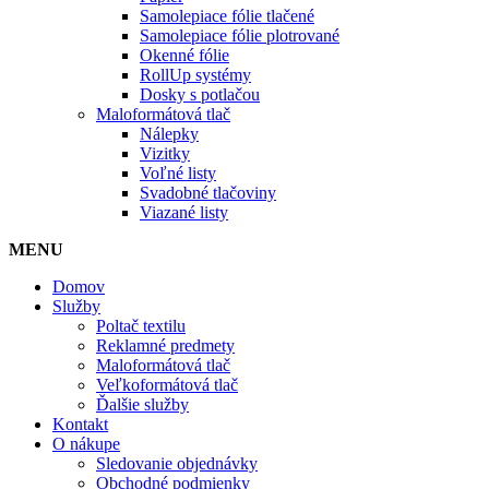
Samolepiace fólie tlačené
Samolepiace fólie plotrované
Okenné fólie
RollUp systémy
Dosky s potlačou
Maloformátová tlač
Nálepky
Vizitky
Voľné listy
Svadobné tlačoviny
Viazané listy
MENU
Domov
Služby
Poltač textilu
Reklamné predmety
Maloformátová tlač
Veľkoformátová tlač
Ďalšie služby
Kontakt
O nákupe
Sledovanie objednávky
Obchodné podmienky